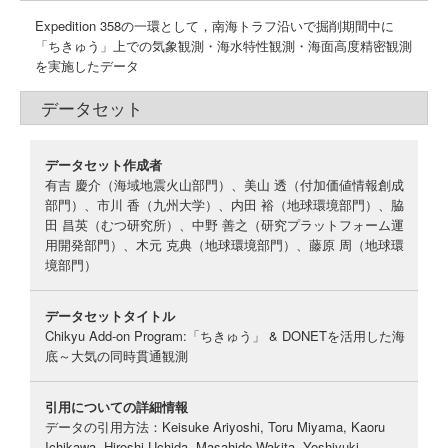
Expedition 358の一環として，南海トラフ沿いで掘削期間中に
「ちきゅう」上での気象観測・海水特性観測・海面高度精密観測
を実施したデータ
データセット
データセット作成者
有吉 慶介（海域地震火山部門）、美山 透（付加価値情報創成
部門）、市川 香（九州大学）、内田 裕（地球環境部門）、脇
田 昌英（むつ研究所）、中野 善之（研究プラットフォーム運
用開発部門）、木元 克典（地球環境部門）、藤原 周（地球環
境部門）
データセットタイトル
Chikyu Add-on Program:「ちきゅう」 & DONETを活用した海
底～大気の同時貫通観測
引用についての詳細情報
データの引用方法：Keisuke Ariyoshi, Toru Miyama, Kaoru
Ichikawa, Hiroshi Uchida, Masahide Wakita, Yoshiyuki