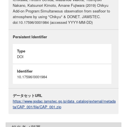
Nakano, Katsunori Kimoto, Amane Fujiwara (2019) Chikyu
Add-on Program:Simultaneous observation from seafloor to
atmosphere by using "Chikyu" & DONET. JAMSTEC.
doi:10.17596/0001984 (accessed YYYY-MM-DD)
Persistent Identifier
Type
DOI
Identifier
10.17596/0001984
データセットURL
https://www.godac.jamstec.go.jp/data_catalog/external/metada
ta/CAP_001/file/CAP_001.zip