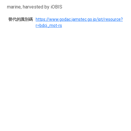
marine, harvested by iOBIS
替代的識別碼
https://www.godac.jamstec.go.jp/ipt/resource?
r=bdcj_mot-rs