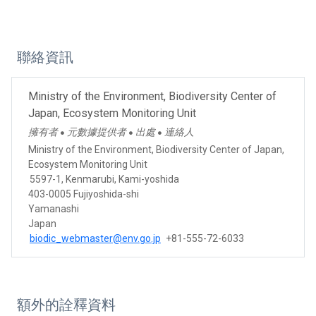
聯絡資訊
Ministry of the Environment, Biodiversity Center of
Japan, Ecosystem Monitoring Unit
擁有者
元數據提供者
出處
連絡人
●
●
●
Ministry of the Environment, Biodiversity Center of Japan,
Ecosystem Monitoring Unit
5597-1, Kenmarubi, Kami-yoshida
403-0005 Fujiyoshida-shi
Yamanashi
Japan
biodic_webmaster@env.go.jp
+81-555-72-6033
額外的詮釋資料