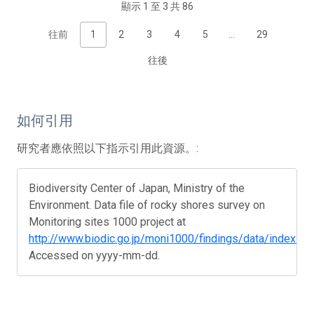
顯示 1 至 3 共 86
往前
1
2
3
4
5
…
29
往後
如何引用
研究者應依照以下指示引用此資源。:
Biodiversity Center of Japan, Ministry of the
Environment. Data file of rocky shores survey on
Monitoring sites 1000 project at
http://www.biodic.go.jp/moni1000/findings/data/index_fil
Accessed on yyyy-mm-dd.