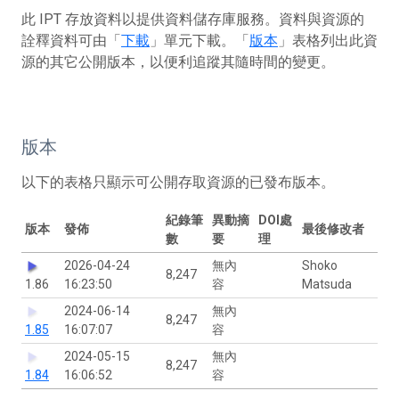
此 IPT 存放資料以提供資料儲存庫服務。資料與資源的
詮釋資料可由「
下載
」單元下載。「
版本
」表格列出此資
源的其它公開版本，以便利追蹤其隨時間的變更。
版本
以下的表格只顯示可公開存取資源的已發布版本。
紀錄筆
異動摘
DOI處
版本
發佈
最後修改者
數
要
理
2026-04-24
無內
Shoko
8,247
1.86
16:23:50
容
Matsuda
2024-06-14
無內
8,247
1.85
16:07:07
容
2024-05-15
無內
8,247
1.84
16:06:52
容