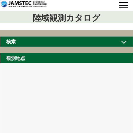
陸域観測カタログ
検索
観測地点