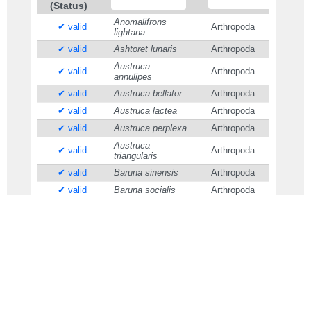
(Status)
Anomalifrons
✔ valid
Arthropoda
lightana
✔ valid
Ashtoret lunaris
Arthropoda
Austruca
✔ valid
Arthropoda
annulipes
✔ valid
Austruca bellator
Arthropoda
✔ valid
Austruca lactea
Arthropoda
✔ valid
Austruca perplexa
Arthropoda
Austruca
✔ valid
Arthropoda
triangularis
✔ valid
Baruna sinensis
Arthropoda
✔ valid
Baruna socialis
Arthropoda
✔ valid
Baruna trigranulum
Arthropoda
1 / 9
検索