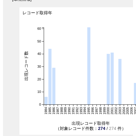
レコード取得年
60
50
出現レコード数
40
30
20
10
0
1984
1985
1986
1987
1988
1989
1990
1991
1992
1993
1994
1995
1996
1997
1998
1999
2000
2001
2002
2003
2004
2005
2006
20
出現レコード取得年
（対象レコード件数：
274
/
274
件）