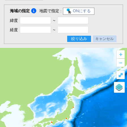
海域の指定
地図で指定 :
ONにする
緯度
~
経度
~
絞り込み
キャンセル
+
–
⤢