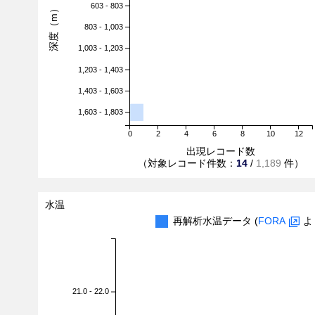
603 - 803
深度（m）
803 - 1,003
1,003 - 1,203
1,203 - 1,403
1,403 - 1,603
1,603 - 1,803
0
2
4
6
8
10
12
出現レコード数
（対象レコード件数：
14
/
1,189
件）
水温
再解析水温データ (
FORA
よ
21.0 - 22.0