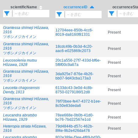
scientificName
occurrenceSt
occurrenceID
Grantessa shimeji Hôzawa,
12704eee-850b-4cc6-
1916
Present
8019-da8160f81331
ツボシメジカイメン
Grantessa shimeji Hôzawa,
18cdc49b-0b3d-4c20-
1916
Present
aac6-e025869c2073
ツボシメジカイメン
Leucosolenia mutsu
20c1a556-27f7-433d-bf6e-
Present
Hôzawa, 1928
5f8f00c9a67a
Grantessa shimeji Hôzawa,
3da925e7-876e-4b26-
1916
Present
bb07-9d43cba173a3
ツボシメジカイメン
Leucetta chagosensis
6133dc43-3e0d-4c8b-
Present
Dendy, 1913
8750-0279186f12d8
Grantessa shimeji Hôzawa,
76f70bee-fe47-4372-b1ee-
1916
Present
8c50e83deda6
ツボシメジカイメン
Leucandra abratsbo
78ee668e-0b0b-41d0-
Present
Hôzawa, 1929
bc76-7bd22567e1cd
Heteropia striata Hôzawa,
79d4844b-d57c-462b-
Present
1916
8f4e-9b2e426da476
Leucandra abratsbo
802e389e-f3ee-4f89-bd30-