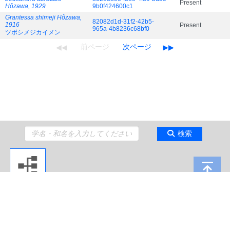
Present
Hôzawa, 1929
9b0f424600c1
Grantessa shimeji Hôzawa,
82082d1d-31f2-42b5-
1916
Present
965a-4b8236c68bf0
ツボシメジカイメン
検索
Copyright 2009 Japan Agency for Marine-Earth Science and Technology