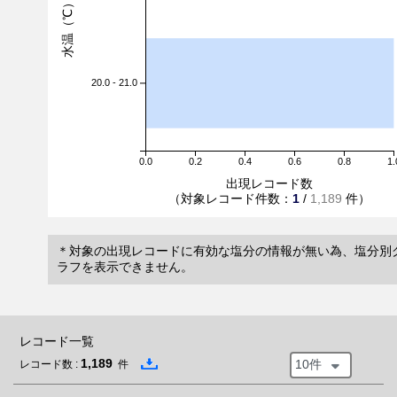
水温（℃）
20.0 - 21.0
0.0
0.2
0.4
0.6
0.8
1.
出現レコード数
（対象レコード件数：
1
/
1,189
件）
＊対象の出現レコードに有効な塩分の情報が無い為、塩分別
ラフを表示できません。
レコード一覧
1,189
10件
レコード数 :
件