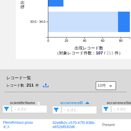
33.0 - 34.0
0
20
40
60
80
出現レコード数
（対象レコード件数：
107
/
211
件）
レコード一覧
211
10件
レコード数 :
件
scientificName
occurrenceSt
occurrenceID
Pterothrissus gissu
02e8fb2c-c570-47f3-836b-
Present
ギス
e652bff182d6