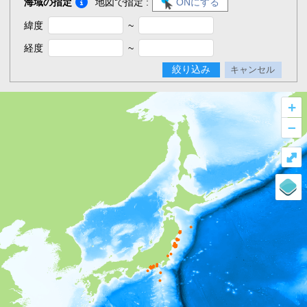
海域の指定
地図で指定 :
ONにする
緯度
~
経度
~
絞り込み
キャンセル
+
–
⤢