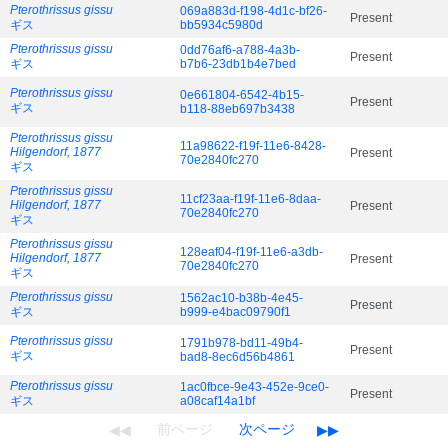
Pterothrissus gissu
069a883d-f198-4d1c-bf26-
Present
ギス
bb5934c5980d
Pterothrissus gissu
0dd76af6-a788-4a3b-
Present
ギス
b7b6-23db1b4e7bed
Pterothrissus gissu
0e661804-6542-4b15-
Present
ギス
b118-88eb697b3438
Pterothrissus gissu
11a98622-f19f-11e6-8428-
Hilgendorf, 1877
Present
70e2840fc270
ギス
Pterothrissus gissu
11cf23aa-f19f-11e6-8daa-
Hilgendorf, 1877
Present
70e2840fc270
ギス
Pterothrissus gissu
128eaf04-f19f-11e6-a3db-
Hilgendorf, 1877
Present
70e2840fc270
ギス
Pterothrissus gissu
1562ac10-b38b-4e45-
Present
ギス
b999-e4bac09790f1
Pterothrissus gissu
1791b978-bd11-49b4-
Present
ギス
bad8-8ec6d56b4861
Pterothrissus gissu
1ac0fbce-9e43-452e-9ce0-
Present
ギス
a08caf14a1bf