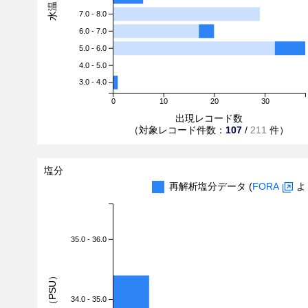
7.0 - 8.0
6.0 - 7.0
5.0 - 6.0
4.0 - 5.0
3.0 - 4.0
0
10
20
30
出現レコード数
（対象レコード件数：
107
/
211
件）
塩分
再解析塩分データ (
FORA
よ
35.0 - 36.0
塩分（PSU）
34.0 - 35.0