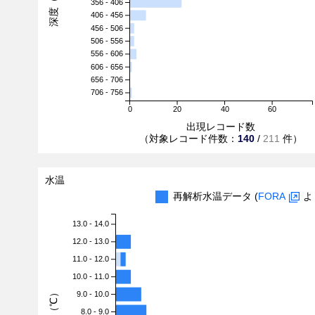
深度（m）
356 - 406
406 - 456
456 - 506
506 - 556
556 - 606
606 - 656
656 - 706
706 - 756
0
20
40
60
出現レコード数
（対象レコード件数：
140
/
211
件）
水温
再解析水温データ (
FORA
よ
13.0 - 14.0
12.0 - 13.0
11.0 - 12.0
10.0 - 11.0
水温（℃）
9.0 - 10.0
8.0 - 9.0