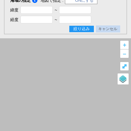
海域の指定
地図で指定 :
ONにする
緯度
~
経度
~
絞り込み
キャンセル
+
–
⤢