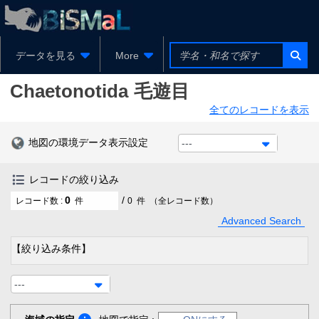
データを見る
More
Chaetonotida
毛遊目
全てのレコードを表示
地図の環境データ表示設定
---
レコードの絞り込み
0
/
レコード数 :
件
0
件
（全レコード数）
Advanced Search
【絞り込み条件】
---