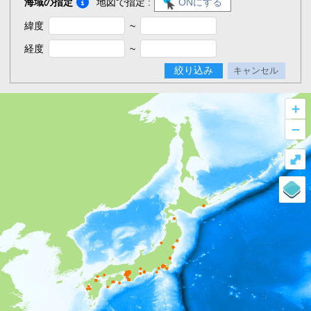
海域の指定
地図で指定 :
ONにする
緯度
~
経度
~
絞り込み
キャンセル
+
–
⤢