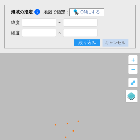
海域の指定
地図で指定 :
ONにする
緯度
~
経度
~
絞り込み
キャンセル
+
–
⤢