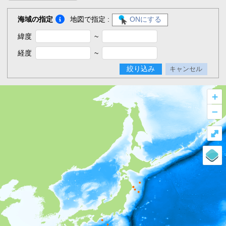
海域の指定
地図で指定 :
ONにする
緯度
~
経度
~
絞り込み
キャンセル
+
–
⤢