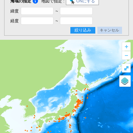
海域の指定
地図で指定 :
ONにする
緯度
~
経度
~
絞り込み
キャンセル
+
–
⤢