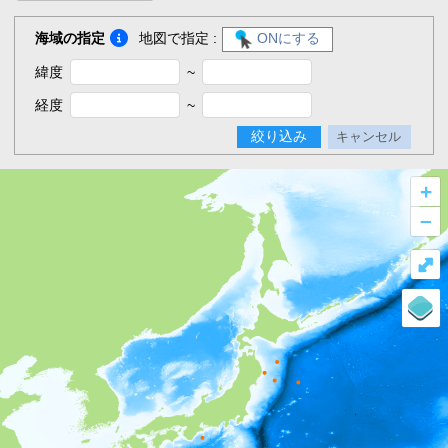
海域の指定
地図で指定 :
ONにする
緯度
~
経度
~
絞り込み
キャンセル
+
–
⤢