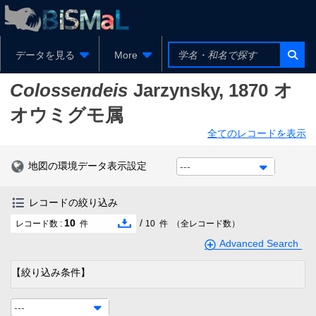
データを見る
More
Colossendeis
Jarzynsky, 1870
オ
オウミグモ属
全てのレコードを表示
地図の環境データ表示設定
---
レコードの絞り込み
10
/
レコード数 :
件
10
件
（全レコード数）
Advanced Search
【絞り込み条件】
---