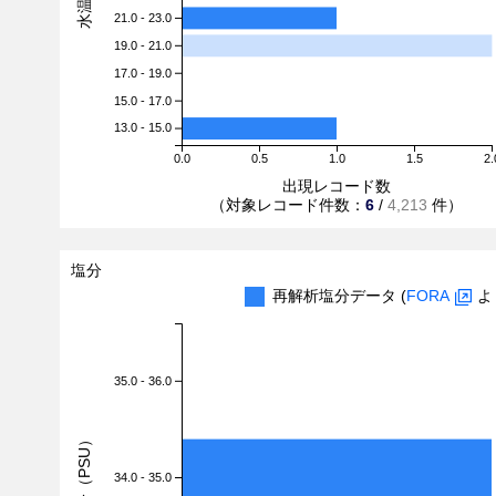
21.0 - 23.0
19.0 - 21.0
17.0 - 19.0
15.0 - 17.0
13.0 - 15.0
0.0
0.5
1.0
1.5
2.
出現レコード数
（対象レコード件数：
6
/
4,213
件）
塩分
再解析塩分データ (
FORA
よ
35.0 - 36.0
塩分（PSU）
34.0 - 35.0