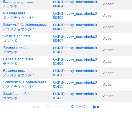
Barleeia angustata
OKKJP:rocky_macrobiota:0
Absent
チャツボ
00404
Rissoina pura
OKKJP:rocky_macrobiota:0
Absent
ヌノメチョウジガイ
00405
Schwartziella zeltnerioides
OKKJP:rocky_macrobiota:0
Absent
ハスメチョウジガイ
00406
Stosicia annulata
OKKJP:rocky_macrobiota:0
Absent
ゴマツボ
00407
Alvania concinna
OKKJP:rocky_macrobiota:0
Absent
タマツボ
01408
Barleeia angustata
OKKJP:rocky_macrobiota:0
Absent
チャツボ
01409
Rissoina pura
OKKJP:rocky_macrobiota:0
Absent
ヌノメチョウジガイ
01410
Schwartziella zeltnerioides
OKKJP:rocky_macrobiota:0
Absent
ハスメチョウジガイ
01411
Stosicia annulata
OKKJP:rocky_macrobiota:0
Absent
ゴマツボ
01412