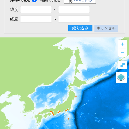
緯度
~
経度
~
絞り込み
キャンセル
+
–
⤢