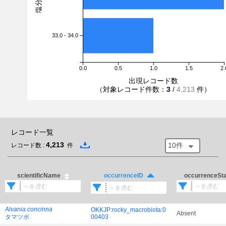
33.0 - 34.0
0.0
0.5
1.0
1.5
2.
出現レコード数
（対象レコード件数：
3
/
4,213
件）
レコード一覧
4,213
10件
レコード数 :
件
scientificName
occurrenceSt
occurrenceID
Alvania concinna
OKKJP:rocky_macrobiota:0
Absent
タマツボ
00403