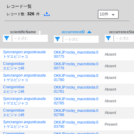
レコード一覧
326
10件
レコード数 :
件
scientificName
occurrenceSt
occurrenceID
Syncrangon angusticauda
OKKJP:rocky_macrobiota:0
Absent
トゲエビジャコ
00775
Crangonidae
OKKJP:rocky_macrobiota:0
Absent
エビジャコ科
00776
Syncrangon angusticauda
OKKJP:rocky_macrobiota:0
Absent
トゲエビジャコ
01780
Crangonidae
OKKJP:rocky_macrobiota:0
Absent
エビジャコ科
01781
Syncrangon angusticauda
OKKJP:rocky_macrobiota:0
Absent
トゲエビジャコ
02785
Crangonidae
OKKJP:rocky_macrobiota:0
Absent
エビジャコ科
02786
Syncrangon angusticauda
OKKJP:rocky_macrobiota:0
Present
トゲエビジャコ
03790
Crangonidae