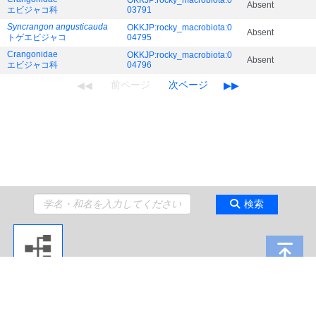
OKKJP:rocky_macrobiota:0
Absent
エビジャコ科
03791
Syncrangon angusticauda
OKKJP:rocky_macrobiota:0
Absent
トゲエビジャコ
04795
Crangonidae
OKKJP:rocky_macrobiota:0
Absent
エビジャコ科
04796
検索
Copyright 2009 Japan Agency for Marine-Earth Science and Technology