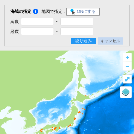
海域の指定
地図で指定 :
ONにする
緯度
~
経度
~
絞り込み
キャンセル
+
–
⤢