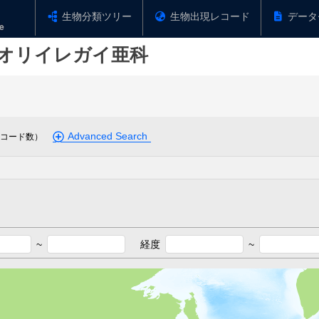
生物分類ツリー
生物出現レコード
データ
オリイレガイ亜科
Advanced Search
コード数）
~
経度
~