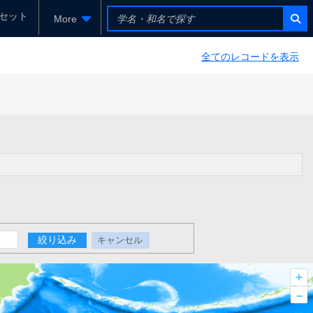
セット
More
全てのレコードを表示
絞り込み
キャンセル
+
–