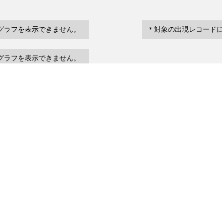
グラフを表示できません。
＊対象の出現レコード
グラフを表示できません。
eventDate
場所など
urrenceStatus
～