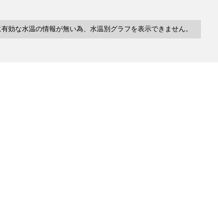
に有効な水温の情報が無い為、水温別グラフを表示できません。
10件
塩分
深度
水温
緯度/
～
～
～
経度
検索