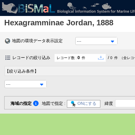
Hexagramminae
Jordan, 1888
地図の環境データ表示設定
---
レコードの絞り込み
0
/
レコード数 :
件
0
件
（全レコ
【絞り込み条件】
---
海域の指定
地図で指定 :
ONにする
緯度