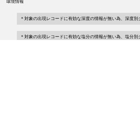
環境情報
＊対象の出現レコードに有効な深度の情報が無い為、深度別
＊対象の出現レコードに有効な塩分の情報が無い為、塩分別
レコード一覧
0
レコード数 :
件
scientificName
occ
occurrenceID
No search records.