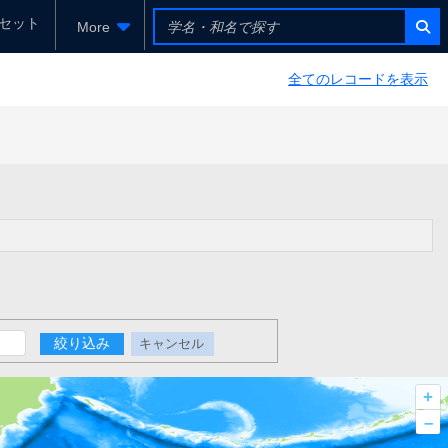
セット
More
全てのレコードを表示
絞り込み
キャンセル
+
–