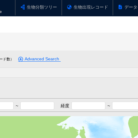
生物分類ツリー
生物出現レコード
データ
Advanced Search
ード数）
~
経度
~