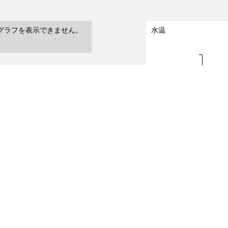
グラフを表示できません。
水温
23.0 - 24.0
水温（℃）
22.0 - 23.0
0.0