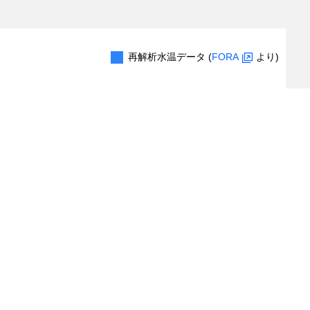
再解析水温データ (
FORA
より)
0.2
0.4
0.6
0.8
1.0
出現レコード数
（対象レコード件数：
1
/
5
件）