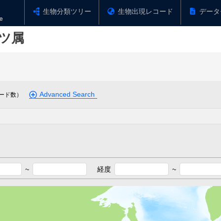
生物分類ツリー
生物出現レコード
データ
ツ属
Advanced Search
ード数）
~
経度
~