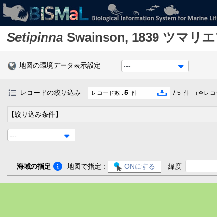
Setipinna
Swainson, 1839
ツマリエ
地図の環境データ表示設定
---
レコードの絞り込み
5
/
レコード数 :
件
5
件
（全レコ
【絞り込み条件】
---
海域の指定
地図で指定 :
ONにする
緯度