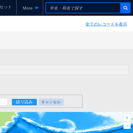
セット
More
全てのレコードを表示
絞り込み
キャンセル
+
–