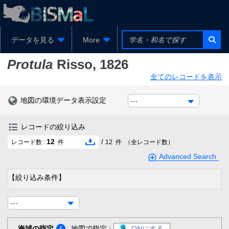
データを見る
More
Protula
Risso, 1826
全てのレコードを表示
地図の環境データ表示設定
---
レコードの絞り込み
12
/
レコード数 :
件
12
件
（全レコード数）
Advanced Search
【絞り込み条件】
---
海域の指定
地図で指定 :
ONにする