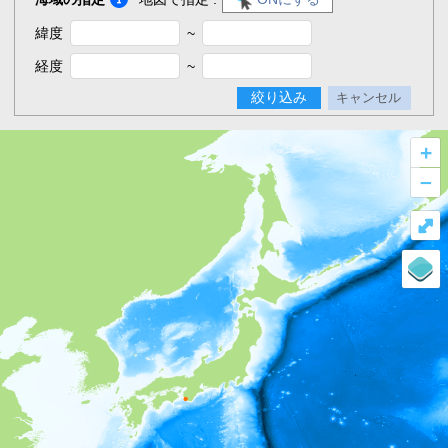
緯度
~
経度
~
絞り込み
キャンセル
+
–
⤢