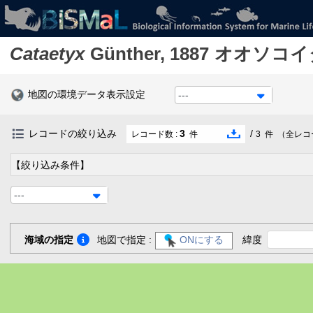
Cataetyx
Günther, 1887
オオソコイ
地図の環境データ表示設定
---
レコードの絞り込み
3
/
レコード数 :
件
3
件
（全レコ
【絞り込み条件】
---
海域の指定
地図で指定 :
ONにする
緯度