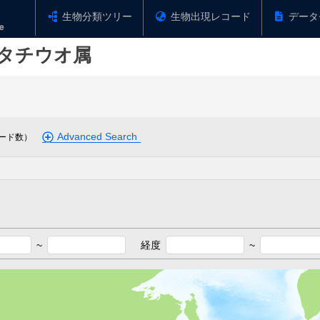
生物分類ツリー
生物出現レコード
データ
タチウオ属
Advanced Search
ード数）
~
経度
~