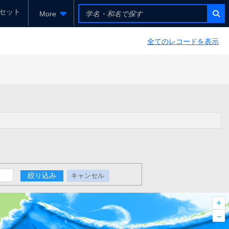
セット
More
全てのレコードを表示
絞り込み
キャンセル
+
–