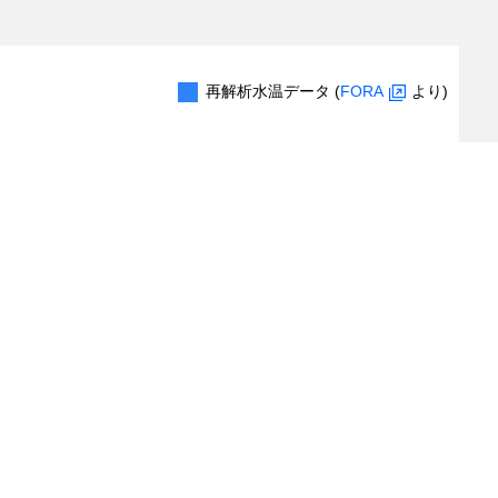
再解析水温データ (
FORA
より)
0.2
0.4
0.6
0.8
1.0
出現レコード数
（対象レコード件数：
1
/
3
件）