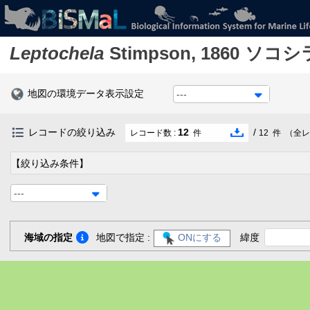
Leptochela
Stimpson, 1860
ソコシ
地図の環境データ表示設定
---
レコードの絞り込み
12
/
レコード数 :
件
12
件
（全レ
【絞り込み条件】
---
海域の指定
地図で指定 :
ONにする
緯度