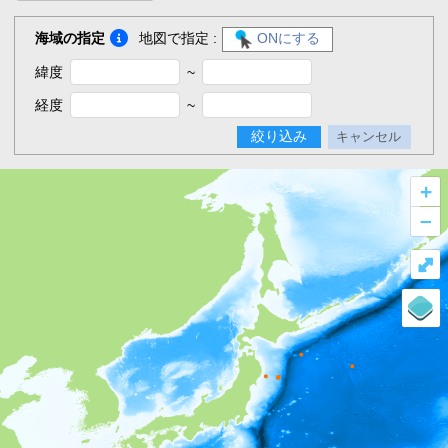
海域の指定
地図で指定 :
ONにする
緯度
~
経度
~
絞り込み
キャンセル
+
–
⤢