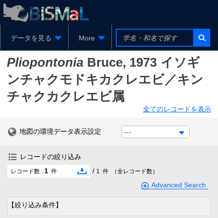
データを見る
More
Pliopontonia
Bruce, 1973
イソギ
ンチャクモドキカクレエビ／キン
チャクカクレエビ属
全てのレコードを表示
地図の環境データ表示設定
---
レコードの絞り込み
1
/
レコード数 :
件
1
件
（全レコード数）
Advanced Search
【絞り込み条件】