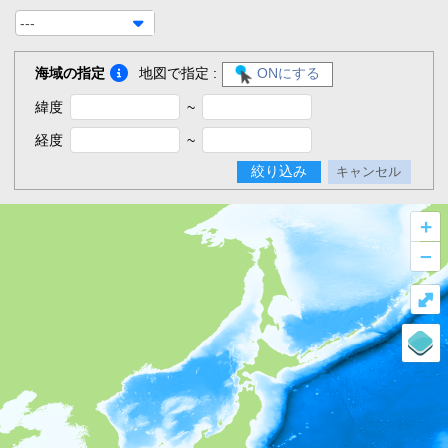
---
海域の指定
地図で指定 :
ONにする
緯度
~
経度
~
絞り込み
キャンセル
+
–
⤢