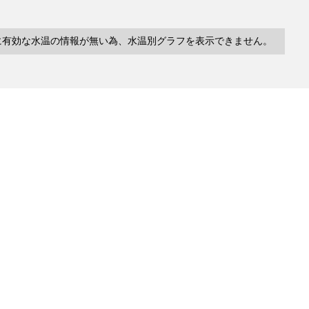
に有効な水温の情報が無い為、水温別グラフを表示できません。
10件
塩分
深度
水温
緯度/
～
～
～
経度
検索