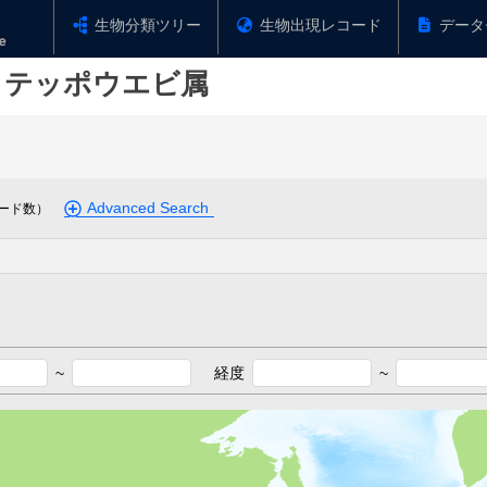
生物分類ツリー
生物出現レコード
データ
イテッポウエビ属
Advanced Search
ード数）
~
経度
~