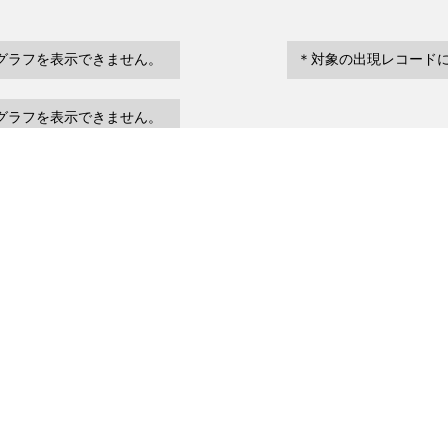
グラフを表示できません。
＊対象の出現レコード
グラフを表示できません。
eventDate
場所など
urrenceStatus
～