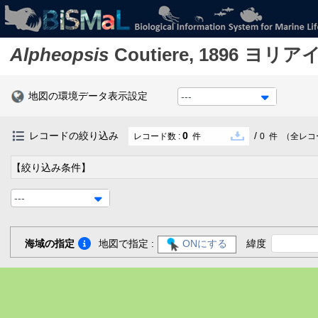
Alpheopsis
Coutiere, 1896
ヨリア
地図の環境データ表示設定
---
レコードの絞り込み
0
/
レコード数 :
件
0
件
（全レコ
【絞り込み条件】
---
海域の指定
地図で指定 :
ONにする
緯度