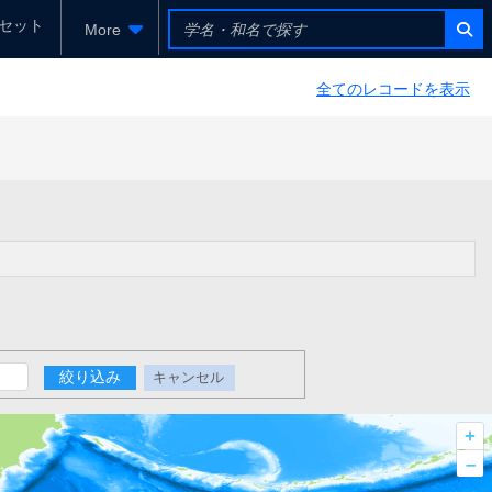
セット
More
全てのレコードを表示
絞り込み
キャンセル
+
–