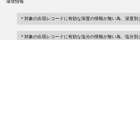
環境情報
＊対象の出現レコードに有効な深度の情報が無い為、深度別
＊対象の出現レコードに有効な塩分の情報が無い為、塩分別
レコード一覧
0
レコード数 :
件
scientificName
occ
occurrenceID
No search records.