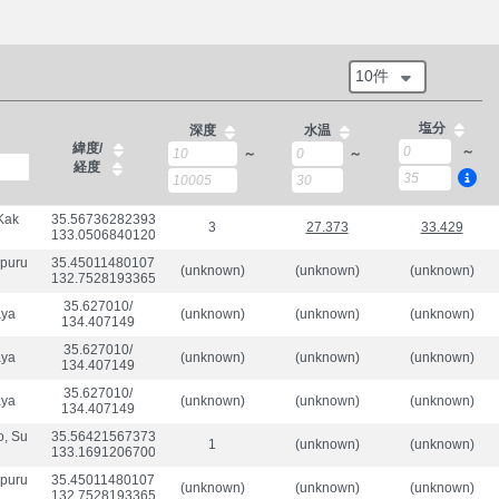
10件
塩分
深度
水温
緯度/
～
～
～
経度
Kak
35.56736282393768/

3
27.373
33.429
133.050684012051
ppuru
35.450114801072594/

(unknown)
(unknown)
(unknown)
132.7528193365249
35.627010/

aya
(unknown)
(unknown)
(unknown)
134.407149
35.627010/

aya
(unknown)
(unknown)
(unknown)
134.407149
35.627010/

aya
(unknown)
(unknown)
(unknown)
134.407149
o, Su
35.56421567373665/

1
(unknown)
(unknown)
133.1691206700655
ppuru
35.450114801072594/

(unknown)
(unknown)
(unknown)
132.7528193365249