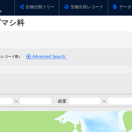
生物分類ツリー
生物出現レコード
データ
ダマシ科
Advanced Search
全レコード数）
~
経度
~