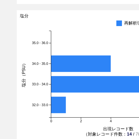
塩分
再解析
35.0 - 36.0
塩分（PSU）
34.0 - 35.0
33.0 - 34.0
32.0 - 33.0
0
2
4
出現レコード数
（対象レコード件数：
14
/
7