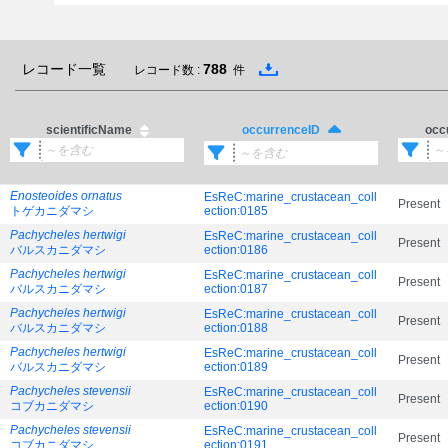
レコード一覧
788
レコード数 :
件
scientificName
occ
occurrenceID
Enosteoides ornatus
EsReC:marine_crustacean_coll
Present
トゲカニダマシ
ection:0185
Pachycheles hertwigi
EsReC:marine_crustacean_coll
Present
バルスカニダマシ
ection:0186
Pachycheles hertwigi
EsReC:marine_crustacean_coll
Present
バルスカニダマシ
ection:0187
Pachycheles hertwigi
EsReC:marine_crustacean_coll
Present
バルスカニダマシ
ection:0188
Pachycheles hertwigi
EsReC:marine_crustacean_coll
Present
バルスカニダマシ
ection:0189
Pachycheles stevensii
EsReC:marine_crustacean_coll
Present
コブカニダマシ
ection:0190
Pachycheles stevensii
EsReC:marine_crustacean_coll
Present
コブカニダマシ
ection:0191