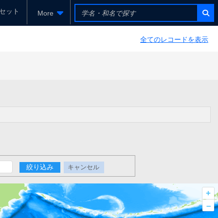
セット
More
全てのレコードを表示
絞り込み
キャンセル
+
–