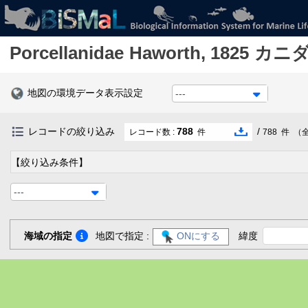
Porcellanidae
Haworth, 1825
カニ
地図の環境データ表示設定
---
レコードの絞り込み
788
/
レコード数 :
件
788
件
（
【絞り込み条件】
---
海域の指定
地図で指定 :
ONにする
緯度