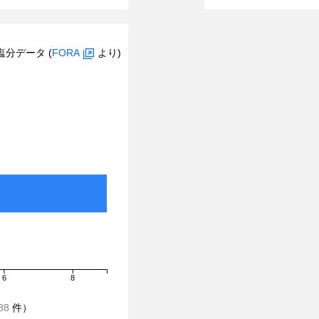
塩分データ (
FORA
より)
6
8
88
件）