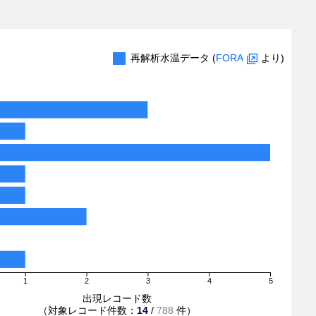
再解析水温データ (
FORA
より)
1
2
3
4
5
出現レコード数
（対象レコード件数：
14
/
788
件）