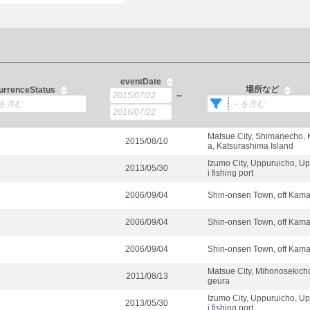
eventDate
場所など
urrenceStatus
～
Matsue City, Shimanecho, 
2015/08/10
a, Katsurashima Island
Izumo City, Uppuruicho, U
2013/05/30
i fishing port
2006/09/04
Shin-onsen Town, off Kam
2006/09/04
Shin-onsen Town, off Kam
2006/09/04
Shin-onsen Town, off Kam
Matsue City, Mihonosekich
2011/08/13
geura
Izumo City, Uppuruicho, U
2013/05/30
i fishing port