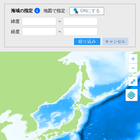
海域の指定
地図で指定 :
ONにする
緯度
~
経度
~
絞り込み
キャンセル
+
–
⤢