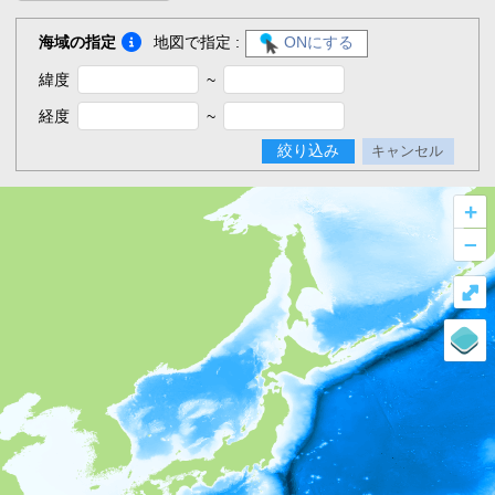
海域の指定
地図で指定 :
ONにする
緯度
~
経度
~
絞り込み
キャンセル
+
–
⤢