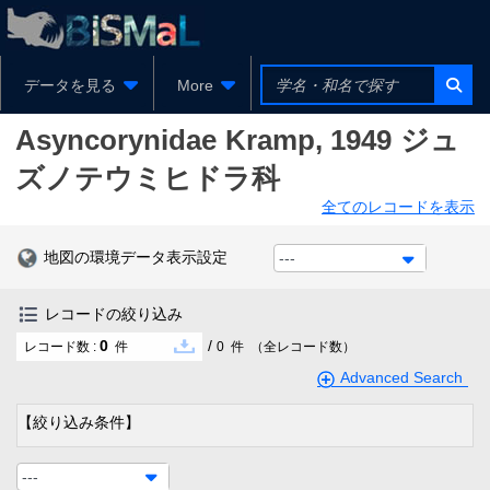
データを見る
More
Asyncorynidae
Kramp, 1949
ジュ
ズノテウミヒドラ科
全てのレコードを表示
地図の環境データ表示設定
---
レコードの絞り込み
0
/
レコード数 :
件
0
件
（全レコード数）
Advanced Search
【絞り込み条件】
---