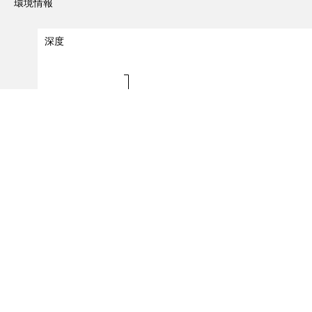
環境情報
深度
深度（m）
0 - 0
0.0
0.5
1.0
出現レコード数
（対象レコード件数：
2