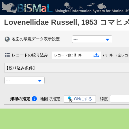
Lovenellidae
Russell, 1953
コマヒ
地図の環境データ表示設定
---
レコードの絞り込み
3
/
レコード数 :
件
3
件
（全レコ
【絞り込み条件】
---
海域の指定
地図で指定 :
ONにする
緯度