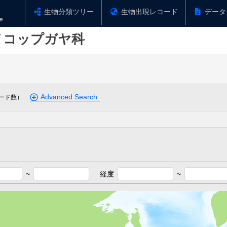
生物分類ツリー
生物出現レコード
データ
メコップガヤ科
Advanced Search
ード数）
~
経度
~