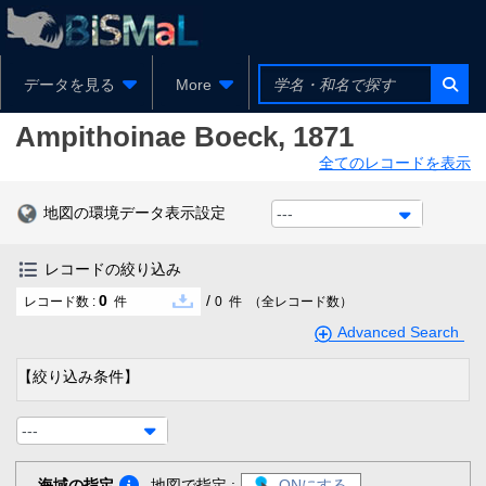
データを見る
More
Ampithoinae
Boeck, 1871
全てのレコードを表示
地図の環境データ表示設定
---
レコードの絞り込み
0
/
レコード数 :
件
0
件
（全レコード数）
Advanced Search
【絞り込み条件】
---
海域の指定
地図で指定 :
ONにする