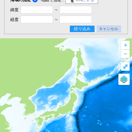
緯度
~
経度
~
絞り込み
キャンセル
+
–
⤢