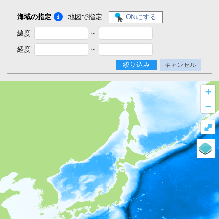
海域の指定
地図で指定 :
ONにする
緯度
~
経度
~
絞り込み
キャンセル
+
–
⤢