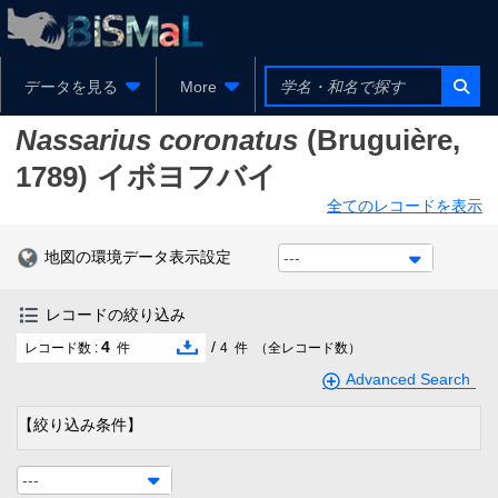
データを見る
More
Nassarius coronatus
(Bruguière,
1789)
イボヨフバイ
全てのレコードを表示
地図の環境データ表示設定
---
レコードの絞り込み
4
/
レコード数 :
件
4
件
（全レコード数）
Advanced Search
【絞り込み条件】
---