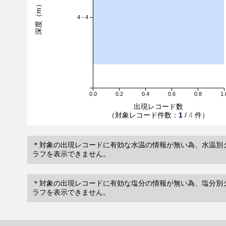
深度（m）
4 - 4
0.0
0.2
0.4
0.6
0.8
1.
出現レコード数
（対象レコード件数：
1
/
4
件）
＊対象の出現レコードに有効な水温の情報が無い為、水温別
ラフを表示できません。
＊対象の出現レコードに有効な塩分の情報が無い為、塩分別
ラフを表示できません。