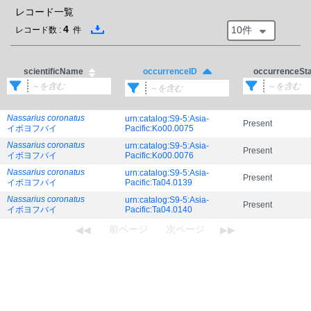
レコード一覧
4
10件
レコード数 :
件
scientificName
occurrenceSt
occurrenceID
Nassarius coronatus
urn:catalog:S9-5:Asia-
Present
イボヨフバイ
Pacific:Ko00.0075
Nassarius coronatus
urn:catalog:S9-5:Asia-
Present
イボヨフバイ
Pacific:Ko00.0076
Nassarius coronatus
urn:catalog:S9-5:Asia-
Present
イボヨフバイ
Pacific:Ta04.0139
Nassarius coronatus
urn:catalog:S9-5:Asia-
Present
イボヨフバイ
Pacific:Ta04.0140