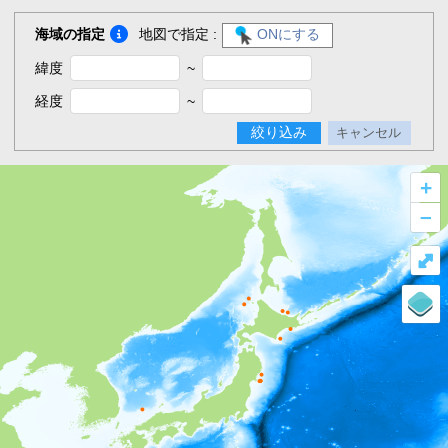
海域の指定
地図で指定 :
ONにする
緯度
~
経度
~
絞り込み
キャンセル
+
–
⤢