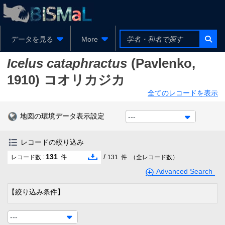
データを見る
More
Icelus cataphractus
(Pavlenko,
1910)
コオリカジカ
全てのレコードを表示
地図の環境データ表示設定
---
レコードの絞り込み
131
/
レコード数 :
件
131
件
（全レコード数）
Advanced Search
【絞り込み条件】
---