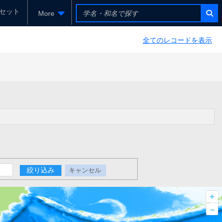
セット
More
全てのレコードを表示
絞り込み
キャンセル
+
–