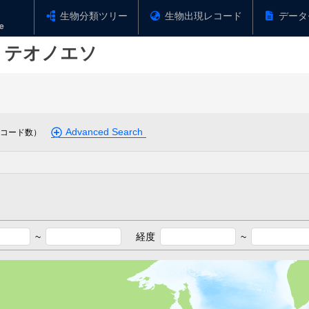
生物分類ツリー
生物出現レコード
データ
テオノエソ
Advanced Search
コード数）
~
経度
~