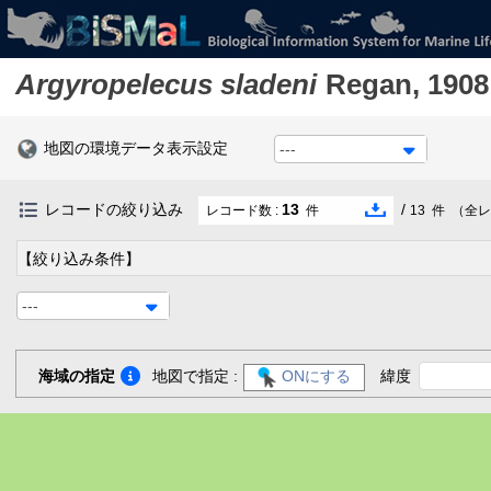
Argyropelecus sladeni
Regan, 1908
地図の環境データ表示設定
---
レコードの絞り込み
13
/
レコード数 :
件
13
件
（全レ
【絞り込み条件】
---
海域の指定
地図で指定 :
ONにする
緯度