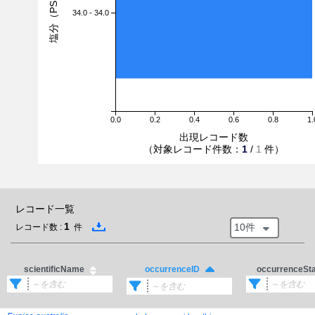
塩分（PSU）
34.0 - 34.0
0.0
0.2
0.4
0.6
0.8
1.
出現レコード数
（対象レコード件数：
1
/
1
件）
レコード一覧
1
10件
レコード数 :
件
scientificName
occurrenceSt
occurrenceID