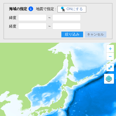
海域の指定
地図で指定 :
ONにする
緯度
~
経度
~
絞り込み
キャンセル
+
–
⤢