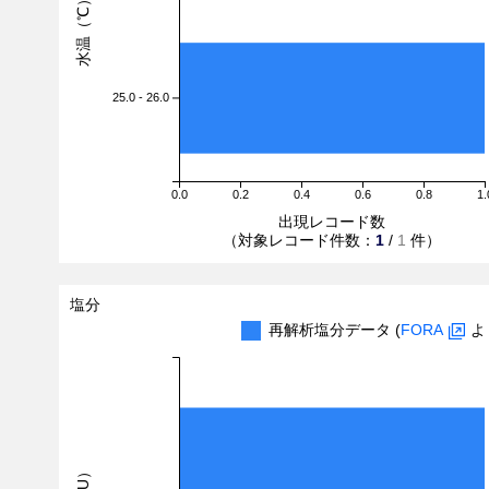
水温（℃）
25.0 - 26.0
0.0
0.2
0.4
0.6
0.8
1.
出現レコード数
（対象レコード件数：
1
/
1
件）
塩分
再解析塩分データ (
FORA
よ