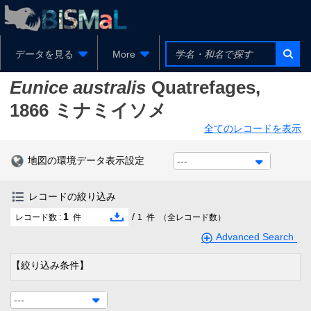
データを見る
More
Eunice australis
Quatrefages,
1866
ミナミイソメ
全てのレコードを表示
地図の環境データ表示設定
---
レコードの絞り込み
1
/
レコード数 :
件
1
件
（全レコード数）
Advanced Search
【絞り込み条件】
---