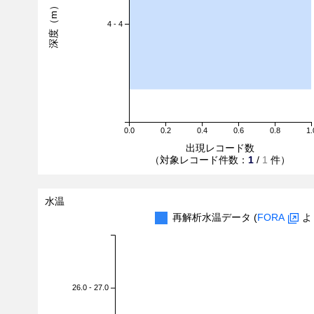
深度（m）
4 - 4
0.0
0.2
0.4
0.6
0.8
1.
出現レコード数
（対象レコード件数：
1
/
1
件）
水温
再解析水温データ (
FORA
よ
26.0 - 27.0