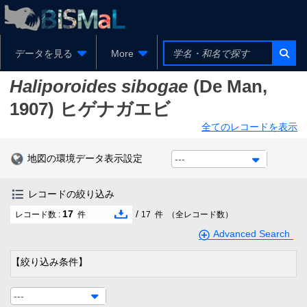
データを見る
More
Haliporoides sibogae
(De Man,
1907)
ヒゲナガエビ
全てのレコードを表示
地図の環境データ表示設定
---
レコードの絞り込み
17
/
レコード数 :
件
17
件
（全レコード数）
Advanced Search
【絞り込み条件】
---