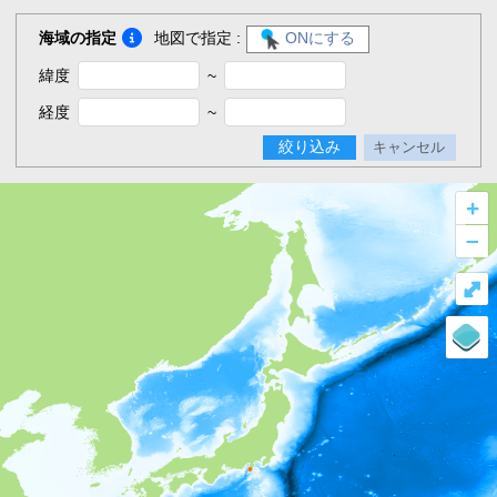
海域の指定
地図で指定 :
ONにする
緯度
~
経度
~
絞り込み
キャンセル
+
–
⤢