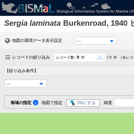
Sergia laminata
Burkenroad, 1940
地図の環境データ表示設定
---
レコードの絞り込み
0
/
レコード数 :
件
0
件
（全レコ
【絞り込み条件】
---
海域の指定
地図で指定 :
ONにする
緯度