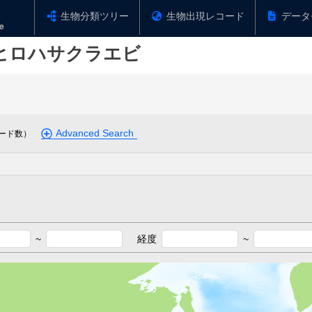
生物分類ツリー
生物出現レコード
データ
ヒロハサクラエビ
Advanced Search
ード数）
~
経度
~