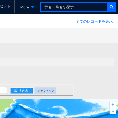
セット
More
全てのレコードを表示
絞り込み
キャンセル
+
–