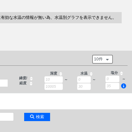
に有効な水温の情報が無い為、水温別グラフを表示できません。
10件
塩分
深度
水温
緯度/
～
～
～
経度
検索