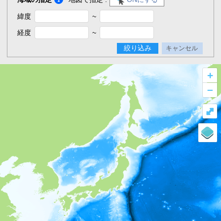
緯度
~
経度
~
絞り込み
キャンセル
+
–
⤢