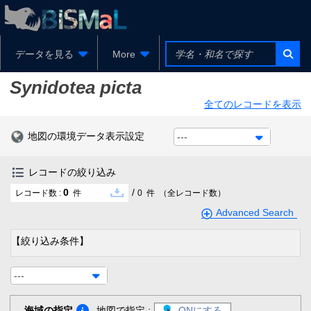
データを見る
More
Synidotea picta
全てのレコードを表示
地図の環境データ表示設定
---
レコードの絞り込み
0
/
レコード数 :
件
0
件
（全レコード数）
Advanced Search
【絞り込み条件】
---
海域の指定
地図で指定 :
ONにする