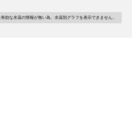
に有効な水温の情報が無い為、水温別グラフを表示できません。
10件
塩分
深度
水温
緯度/
～
～
～
経度
検索