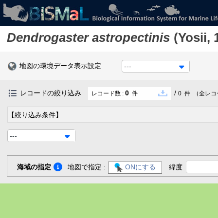
Dendrogaster astropectinis
(Yosii, 
地図の環境データ表示設定
---
レコードの絞り込み
0
/
レコード数 :
件
0
件
（全レコ
【絞り込み条件】
---
海域の指定
地図で指定 :
ONにする
緯度