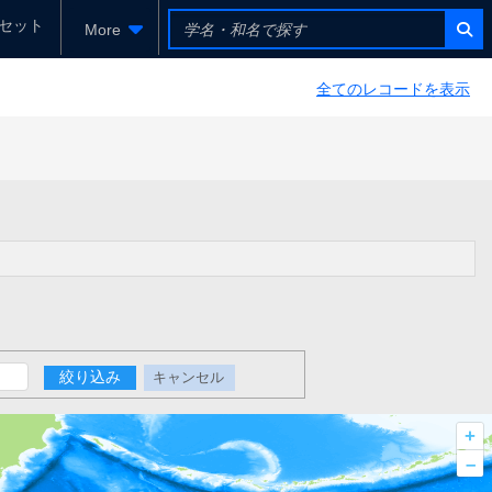
セット
More
全てのレコードを表示
絞り込み
キャンセル
+
–