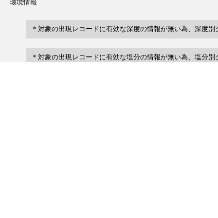
環境情報
＊対象の出現レコードに有効な深度の情報が無い為、深度別
＊対象の出現レコードに有効な塩分の情報が無い為、塩分別
レコード一覧
0
レコード数 :
件
scientificName
occ
occurrenceID
No search records.