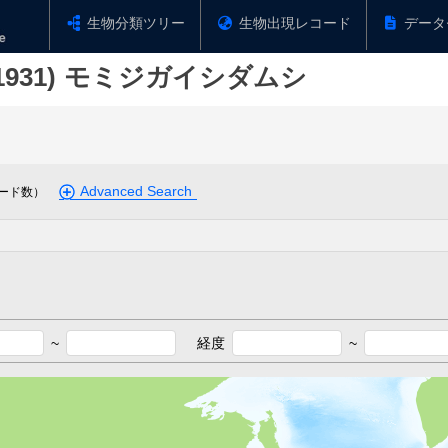
生物分類ツリー
生物出現レコード
データ
1931)
モミジガイシダムシ
Advanced Search
ード数）
~
経度
~