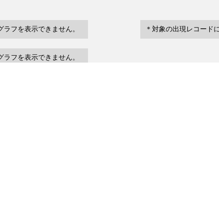
グラフを表示できません。
＊対象の出現レコード
グラフを表示できません。
eventDate
場所など
urrenceStatus
～