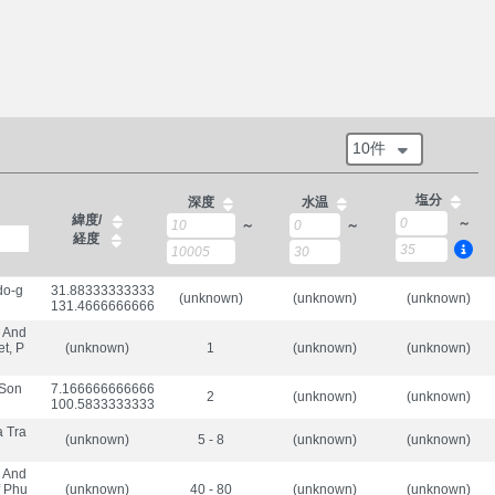
10件
塩分
深度
水温
緯度/
～
～
～
経度
do-g
31.883333333333333/

(unknown)
(unknown)
(unknown)
131.46666666666667
, And
t, P
(unknown)
1
(unknown)
(unknown)
 Son
7.166666666666667/

2
(unknown)
(unknown)
100.58333333333333
a Tra
(unknown)
5 - 8
(unknown)
(unknown)
, And
f Phu
(unknown)
40 - 80
(unknown)
(unknown)