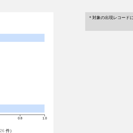
＊対象の出現レコード
0.8
1.0
26
件）