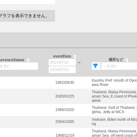
グラフを表示できません。
eventDate
場所など
urrenceStatus
～
Kyushu Pref. mouth of Oyo
1982/09/30
awa River
Thailand, Malay Peninsula
2005/02/25
aman Sea, E coast of Phuke
aklok
Thailand, Gulf of Thailand,
1986/10/20
gkhla, Jetty at NICA
Vietnam, 60km north of Nh
2004/10/05
ng
Thailand, Malay Peninsula
1986/11/19
aman Sea, off west coast o