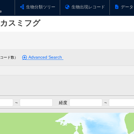
生物分類ツリー
生物出現レコード
データ
カスミフグ
Advanced Search
コード数）
~
経度
~