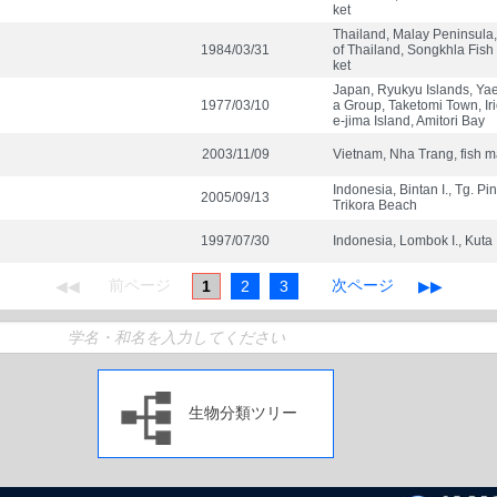
ket
Thailand, Malay Peninsula,
1984/03/31
of Thailand, Songkhla Fish
ket
Japan, Ryukyu Islands, Y
1977/03/10
a Group, Taketomi Town, Ir
e-jima Island, Amitori Bay
2003/11/09
Vietnam, Nha Trang, fish m
Indonesia, Bintan I., Tg. Pi
2005/09/13
Trikora Beach
1997/07/30
Indonesia, Lombok I., Kuta
1
2
3
生物分類ツリー