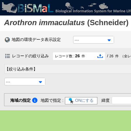
Arothron immaculatus
(Schneider)
地図の環境データ表示設定
---
レコードの絞り込み
26
/
レコード数 :
件
26
件
（全レ
【絞り込み条件】
---
海域の指定
地図で指定 :
ONにする
緯度