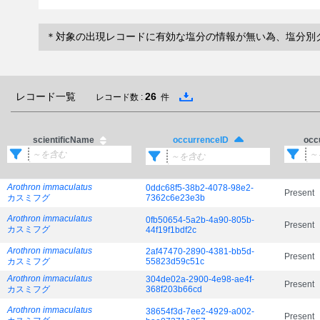
＊対象の出現レコードに有効な塩分の情報が無い為、塩分別
レコード一覧
26
レコード数 :
件
scientificName
occ
occurrenceID
Arothron immaculatus
0ddc68f5-38b2-4078-98e2-
Present
カスミフグ
7362c6e23e3b
Arothron immaculatus
0fb50654-5a2b-4a90-805b-
Present
カスミフグ
44f19f1bdf2c
Arothron immaculatus
2af47470-2890-4381-bb5d-
Present
カスミフグ
55823d59c51c
Arothron immaculatus
304de02a-2900-4e98-ae4f-
Present
カスミフグ
368f203b66cd
Arothron immaculatus
38654f3d-7ee2-4929-a002-
Present