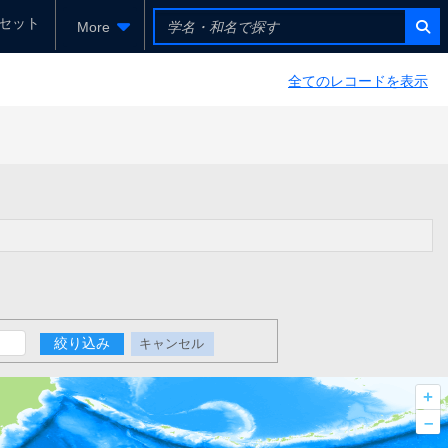
セット
More
全てのレコードを表示
絞り込み
キャンセル
+
–