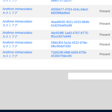
カスミフグ
bae07371a257
Arothron immaculatus
45f39477-4763-424c-b9e3-
Present
カスミフグ
fd009f9dd9e6
Arothron immaculatus
4bad9030-3021-4315-8846-
Present
カスミフグ
b2d204a65e98
Arothron immaculatus
4dc919f0-1ad3-4767-8775-
Present
カスミフグ
f91e1837e949
Arothron immaculatus
59fd1f04-5a1b-4522-978e-
Present
カスミフグ
bfbc96dd7d30
Arothron immaculatus
72b91f4f-488f-4d59-8756-
Present
カスミフグ
45394759ec95