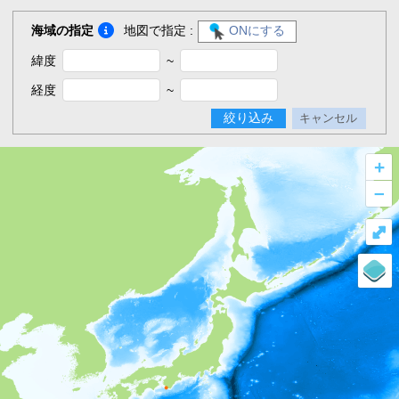
海域の指定
地図で指定 :
ONにする
緯度
~
経度
~
絞り込み
キャンセル
+
–
⤢