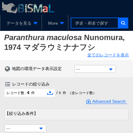
データを見る
More
Paranthura maculosa
Nunomura,
1974
マダラウミナナフシ
全てのレコードを表示
地図の環境データ表示設定
---
レコードの絞り込み
4
/
レコード数 :
件
4
件
（全レコード数）
Advanced Search
【絞り込み条件】
---