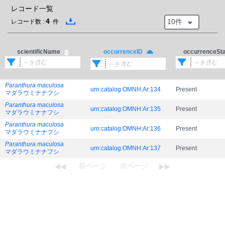
レコード一覧
4
10件
レコード数 :
件
scientificName
occurrenceSt
occurrenceID
Paranthura maculosa
urn:catalog:OMNH:Ar:134
Present
マダラウミナナフシ
Paranthura maculosa
urn:catalog:OMNH:Ar:135
Present
マダラウミナナフシ
Paranthura maculosa
urn:catalog:OMNH:Ar:136
Present
マダラウミナナフシ
Paranthura maculosa
urn:catalog:OMNH:Ar:137
Present
マダラウミナナフシ