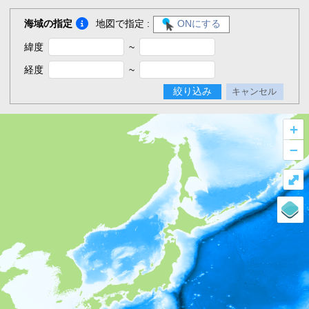
海域の指定
地図で指定 :
ONにする
緯度
~
経度
~
絞り込み
キャンセル
+
–
⤢