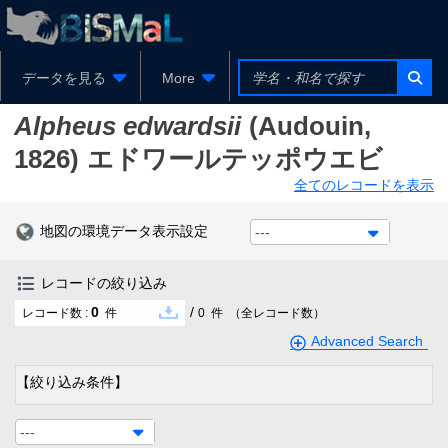
データを見る
More
Alpheus edwardsii
(Audouin,
1826)
エドワールテッポウエビ
全てのレコードを表示
地図の環境データ表示設定
---
レコードの絞り込み
0
/
レコード数 :
件
0
件
（全レコード数）
Advanced Search
【絞り込み条件】
---