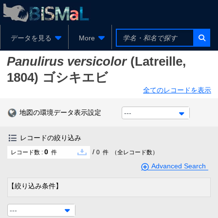
データを見る
More
Panulirus versicolor
(Latreille,
1804)
ゴシキエビ
全てのレコードを表示
地図の環境データ表示設定
---
レコードの絞り込み
0
/
レコード数 :
件
0
件
（全レコード数）
Advanced Search
【絞り込み条件】
---