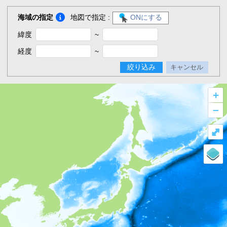
海域の指定
地図で指定 :
ONにする
緯度
~
経度
~
絞り込み
キャンセル
+
–
⤢