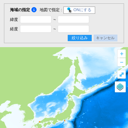
海域の指定
地図で指定 :
ONにする
緯度
~
経度
~
絞り込み
キャンセル
+
–
⤢