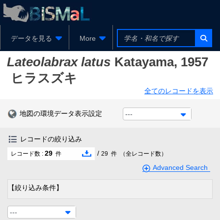
データを見る
More
Lateolabrax latus
Katayama, 1957
ヒラスズキ
全てのレコードを表示
地図の環境データ表示設定
---
レコードの絞り込み
29
/
レコード数 :
件
29
件
（全レコード数）
Advanced Search
【絞り込み条件】
---