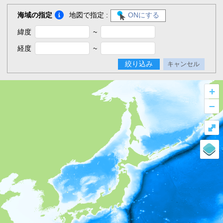
海域の指定
地図で指定 :
ONにする
緯度
~
経度
~
絞り込み
キャンセル
+
–
⤢