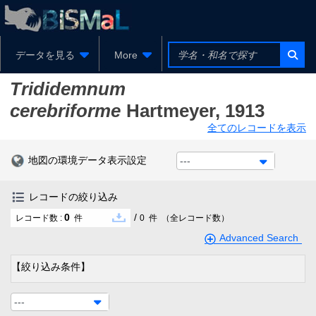
データを見る
More
Trididemnum
cerebriforme
Hartmeyer, 1913
全てのレコードを表示
地図の環境データ表示設定
---
レコードの絞り込み
0
/
レコード数 :
件
0
件
（全レコード数）
Advanced Search
【絞り込み条件】
---