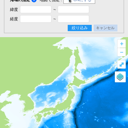
緯度
~
経度
~
絞り込み
キャンセル
+
–
⤢