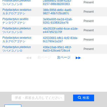
Polydactylus plebeius
2a86ed91-85ef-42a3-
Present
ツバメコノシロ
9157-6f8b38200363
Polydactylus sextarius
388c3958-dd6c-4ad0-
Present
カタグロアゴナシ
9827-40b7cf3cd87c
Polydactylus sexfilis
3e90e695-be2d-42a6-
Present
ナンヨウアゴナシ
9281-910f061fce76
Polydactylus plebeius
40c0533f-ce8d-4cce-a1de-
Present
ツバメコノシロ
e447d521170f
Polydactylus sextarius
42033681-bfb1-4cf2-83da-
Present
カタグロアゴナシ
8c1760e1a1b7
Polydactylus plebeius
436e10ab-95b1-481f-
Present
ツバメコノシロ
8a03-626ceb728cc4
検索