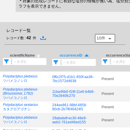
＊対象の出現レコードに有効な塩分の情報が無い為、塩分別
ラフを表示できません。
レコード一覧
42
10件
レコード数 :
件
scientificName
occurrenceSt
occurrenceID
Polydactylus plebeius
0f6c2f75-d1b1-450f-aa36-
Present
ツバメコノシロ
7bc1572d4638
Polydactylus plebeius
11ba46b0-f19f-11e6-b4b6-
(Broussonet, 1782)
Present
70e2840fc270
ツバメコノシロ
Polydactylus sextarius
244ee861-98bf-4858-
Present
カタグロアゴナシ
80cb-2b7f646424f1
Polydactylus plebeius
29abebdf-ec30-48e9-
Present
ツバメコノシロ
aeb2-761ed46ed155