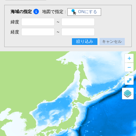
海域の指定
地図で指定 :
ONにする
緯度
~
経度
~
絞り込み
キャンセル
+
–
⤢