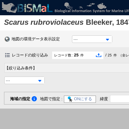
Scarus rubroviolaceus
Bleeker, 184
地図の環境データ表示設定
---
レコードの絞り込み
25
/
レコード数 :
件
25
件
（全レ
【絞り込み条件】
---
海域の指定
地図で指定 :
ONにする
緯度