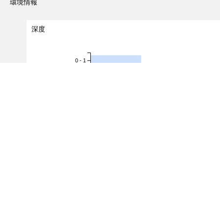
環境情報
深度
0 - 1
1 - 2
2 - 3
3 - 4
深度（m）
4 - 5
5 - 6
6 - 7
7 - 8
8 - 9
9 - 10
0
1
2
出現レコード数
（対象レコード件数：
10