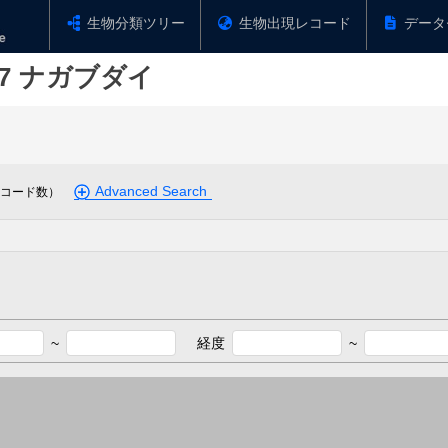
生物分類ツリー
生物出現レコード
データ
7
ナガブダイ
Advanced Search
コード数）
~
経度
~