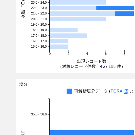
水温（℃）
23.0 - 24.0
22.0 - 23.0
21.0 - 22.0
20.0 - 21.0
19.0 - 20.0
18.0 - 19.0
17.0 - 18.0
16.0 - 17.0
15.0 - 16.0
0
2
4
6
8
出現レコード数
（対象レコード件数：
45
/
195
件）
塩分
再解析塩分データ (
FORA
よ
35.0 - 36.0