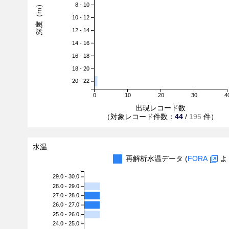
深度（m）
8 - 10
10 - 12
12 - 14
14 - 16
16 - 18
18 - 20
20 - 22
0
10
20
30
4
出現レコード数
（対象レコード件数：
44
/
195
件）
水温
再解析水温データ (
FORA
よ
29.0 - 30.0
28.0 - 29.0
27.0 - 28.0
26.0 - 27.0
25.0 - 26.0
24.0 - 25.0