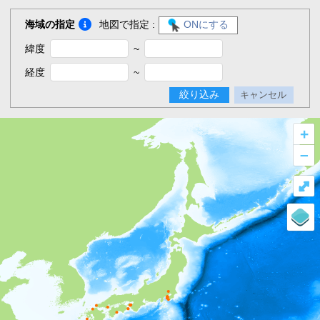
海域の指定
地図で指定 :
ONにする
緯度
~
経度
~
絞り込み
キャンセル
+
–
⤢