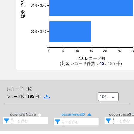
塩分（PSU）
34.0 - 35.0
33.0 - 34.0
0
5
10
15
20
25
3
出現レコード数
（対象レコード件数：
45
/
195
件）
レコード一覧
195
10件
レコード数 :
件
scientificName
occurrenceSt
occurrenceID