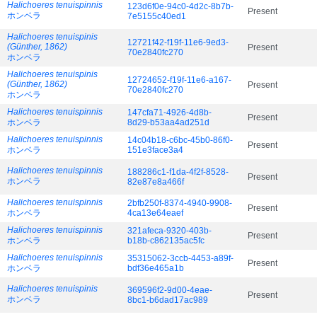
Halichoeres tenuispinnis
123d6f0e-94c0-4d2c-8b7b-
Present
ホンベラ
7e5155c40ed1
Halichoeres tenuispinis
12721f42-f19f-11e6-9ed3-
(Günther, 1862)
Present
70e2840fc270
ホンベラ
Halichoeres tenuispinis
12724652-f19f-11e6-a167-
(Günther, 1862)
Present
70e2840fc270
ホンベラ
Halichoeres tenuispinnis
147cfa71-4926-4d8b-
Present
ホンベラ
8d29-b53aa4ad251d
Halichoeres tenuispinnis
14c04b18-c6bc-45b0-86f0-
Present
ホンベラ
151e3face3a4
Halichoeres tenuispinnis
188286c1-f1da-4f2f-8528-
Present
ホンベラ
82e87e8a466f
Halichoeres tenuispinnis
2bfb250f-8374-4940-9908-
Present
ホンベラ
4ca13e64eaef
Halichoeres tenuispinnis
321afeca-9320-403b-
Present
ホンベラ
b18b-c862135ac5fc
Halichoeres tenuispinnis
35315062-3ccb-4453-a89f-
Present
ホンベラ
bdf36e465a1b
Halichoeres tenuispinis
369596f2-9d00-4eae-
Present
ホンベラ
8bc1-b6dad17ac989