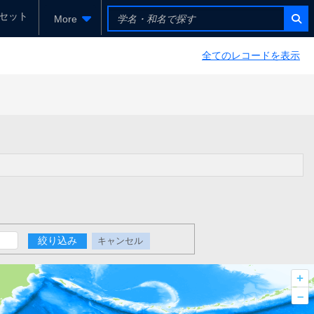
セット
More
全てのレコードを表示
絞り込み
キャンセル
+
–