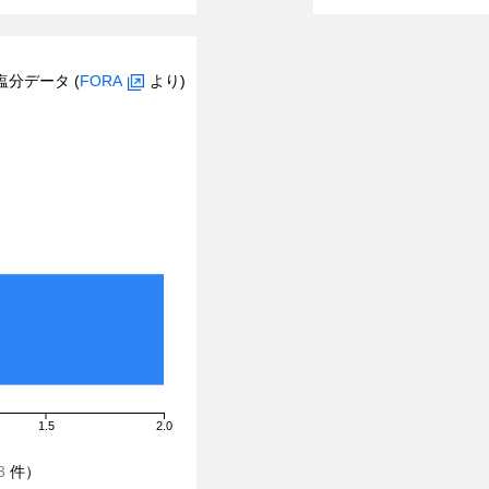
塩分データ (
FORA
より)
1.5
2.0
3
件）