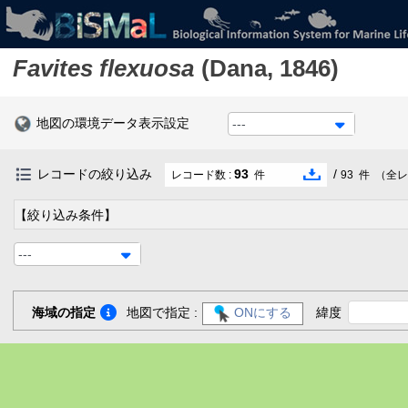
Favites flexuosa
(Dana, 1846)
地図の環境データ表示設定
---
レコードの絞り込み
93
/
レコード数 :
件
93
件
（全レ
【絞り込み条件】
---
海域の指定
地図で指定 :
ONにする
緯度