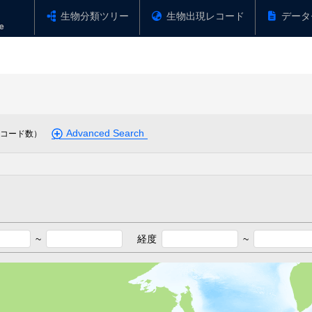
生物分類ツリー
生物出現レコード
データ
Advanced Search
コード数）
~
経度
~