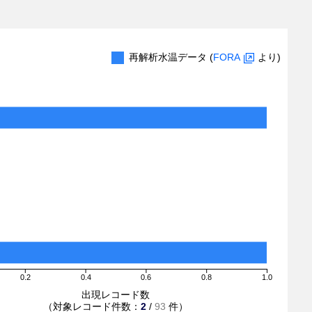
再解析水温データ (
FORA
より)
0.2
0.4
0.6
0.8
1.0
出現レコード数
（対象レコード件数：
2
/
93
件）