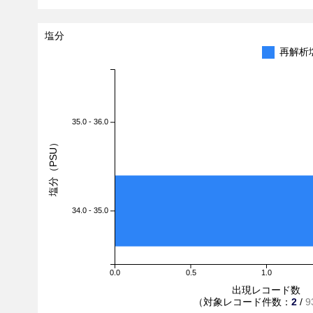
塩分
再解析
35.0 - 36.0
塩分（PSU）
34.0 - 35.0
0.0
0.5
1.0
出現レコード数
（対象レコード件数：
2
/
9