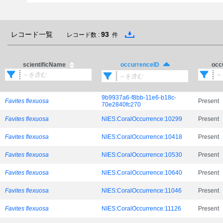
レコード一覧
93
レコード数 :
件
scientificName
occ
occurrenceID
9b9937a6-f8bb-11e6-b18c-
Favites flexuosa
Present
70e2840fc270
Favites flexuosa
NIES:CoralOccurrence:10299
Present
Favites flexuosa
NIES:CoralOccurrence:10418
Present
Favites flexuosa
NIES:CoralOccurrence:10530
Present
Favites flexuosa
NIES:CoralOccurrence:10640
Present
Favites flexuosa
NIES:CoralOccurrence:11046
Present
Favites flexuosa
NIES:CoralOccurrence:11126
Present