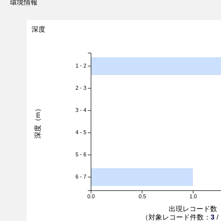
環境情報
深度
1 - 2
2 - 3
深度（m）
3 - 4
4 - 5
5 - 6
6 - 7
0.0
0.5
1.0
出現レコード数
（対象レコード件数：
3
/