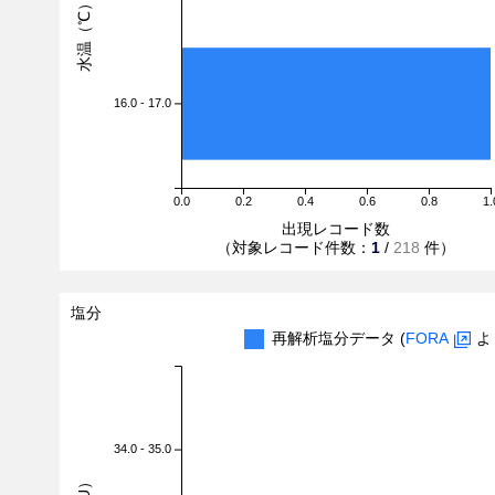
水温（℃）
16.0 - 17.0
0.0
0.2
0.4
0.6
0.8
1.
出現レコード数
（対象レコード件数：
1
/
218
件）
塩分
再解析塩分データ (
FORA
よ
34.0 - 35.0