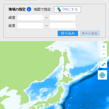
海域の指定
地図で指定 :
ONにする
緯度
~
経度
~
絞り込み
キャンセル
+
–
⤢