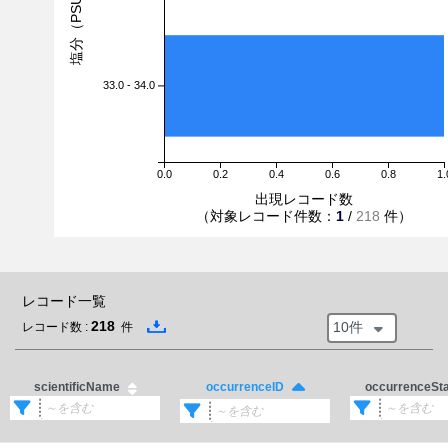
塩分（PSU）
33.0 - 34.0
0.0
0.2
0.4
0.6
0.8
1.
出現レコード数
（対象レコード件数：
1
/
218
件）
レコード一覧
218
10件
レコード数 :
件
scientificName
occurrenceSt
occurrenceID