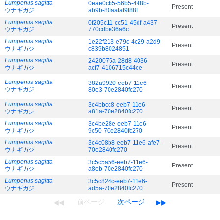
Lumpenus sagitta
0eae0cb5-56b5-448b-
Present
ウナギガジ
ab9b-80aafaf9f88f
Lumpenus sagitta
0f205c11-cc51-45df-a437-
Present
ウナギガジ
770cdbe36a6c
Lumpenus sagitta
1e22f213-e79c-4c29-a2d9-
Present
ウナギガジ
c839b8024851
Lumpenus sagitta
2420075a-28d8-4036-
Present
ウナギガジ
acf7-4106715c44ee
Lumpenus sagitta
382a9920-eeb7-11e6-
Present
ウナギガジ
80e3-70e2840fc270
Lumpenus sagitta
3c4bbcc8-eeb7-11e6-
Present
ウナギガジ
a81a-70e2840fc270
Lumpenus sagitta
3c4be28e-eeb7-11e6-
Present
ウナギガジ
9c50-70e2840fc270
Lumpenus sagitta
3c4c08b8-eeb7-11e6-afe7-
Present
ウナギガジ
70e2840fc270
Lumpenus sagitta
3c5c5a56-eeb7-11e6-
Present
ウナギガジ
a8eb-70e2840fc270
Lumpenus sagitta
3c5c824c-eeb7-11e6-
Present
ウナギガジ
ad5a-70e2840fc270