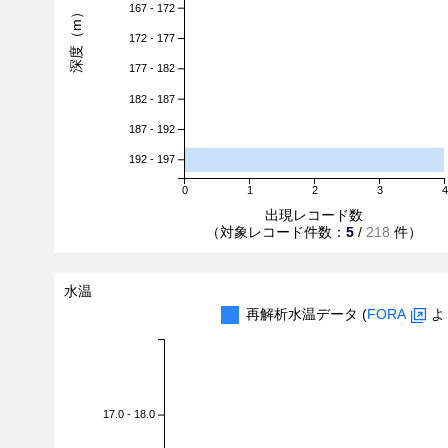
167 - 172
深度（m）
172 - 177
177 - 182
182 - 187
187 - 192
192 - 197
0
1
2
3
4
出現レコード数
（対象レコード件数：
5
/
218
件）
水温
再解析水温データ (
FORA
よ
17.0 - 18.0