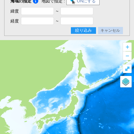
海域の指定
地図で指定 :
ONにする
緯度
~
経度
~
絞り込み
キャンセル
+
–
⤢