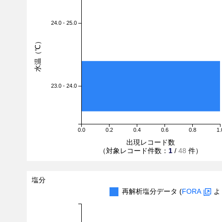
24.0 - 25.0
水温（℃）
23.0 - 24.0
0.0
0.2
0.4
0.6
0.8
1.
出現レコード数
（対象レコード件数：
1
/
48
件）
塩分
再解析塩分データ (
FORA
よ