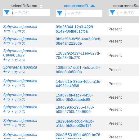
scientificName
occurrenceSt
occurrenceID
Sphyraena japonica
09a26344-12a3-4229-
Present
ヤマトカマス
b149-f86fbe51cfba
Sphyraena japonica
0b9aff96-8c56-4aa3-98e8-
Present
ヤマトカマス
08e4a42226de
Sphyraena japonica
12852f92-f19f-11e6-827d-
Cuvier, 1829
Present
70e2840fc270
ヤマトカマス
Sphyraena japonica
13f95257-dc61-4efc-ad64-
Present
ヤマトカマス
b0da8a080d0a
Sphyraena japonica
14defd1b-33ab-40bc-a1fe-
Present
ヤマトカマス
4493fce49f68
Sphyraena japonica
15a677bf-4ac7-4458-
Present
ヤマトカマス
b3bd-0fb2a6abdc98
Sphyraena japonica
184d293c-2955-4763-
Present
ヤマトカマス
b05f-4750b4449609
Sphyraena japonica
1a298e60-cc0d-461b-
Present
ヤマトカマス
a1be-5b8adb38d114
Sphyraena japonica
20d8f653-f80d-4600-bc76-
Present