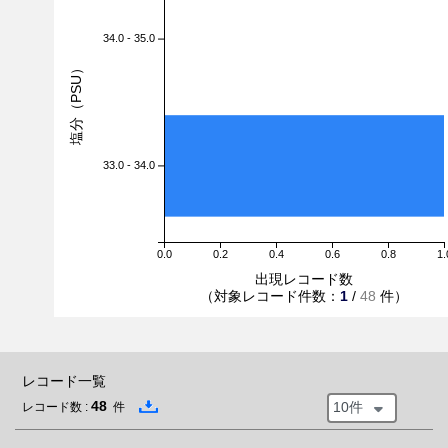
34.0 - 35.0
塩分（PSU）
33.0 - 34.0
0.0
0.2
0.4
0.6
0.8
1.
出現レコード数
（対象レコード件数：
1
/
48
件）
レコード一覧
48
10件
レコード数 :
件