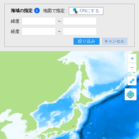
海域の指定
地図で指定 :
ONにする
緯度
~
経度
~
絞り込み
キャンセル
+
–
⤢